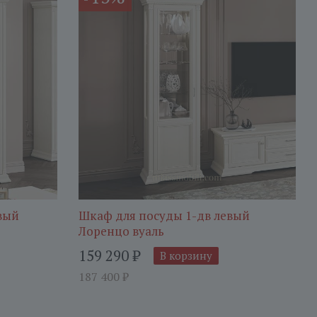
вый
Шкаф для посуды 1-дв левый
Лоренцо вуаль
159 290
₽
В корзину
187 400
₽