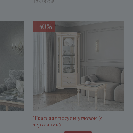
123 900
₽
30%
-
Шкаф для посуды угловой (с
зеркалами)