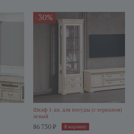
30%
-
Шкаф 1-дв. для посуды (с зеркалом)
левый
86 730
₽
В корзину