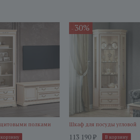
30%
-
с щитовыми полками
Шкаф для посуды угловой
113 190
₽
 корзину
В корзину