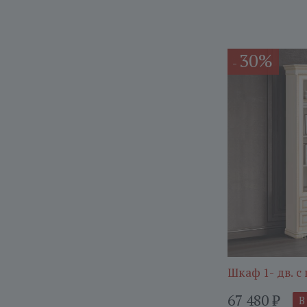
30%
-
Шкаф 1- дв. 
67 480
₽
В