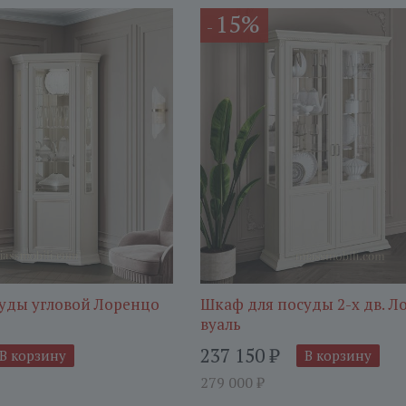
15%
-
уды угловой Лоренцо
Шкаф для посуды 2-х дв. Л
вуаль
237 150
₽
В корзину
В корзину
279 000
₽