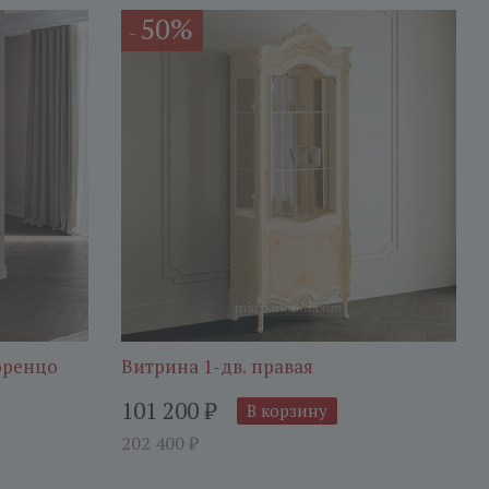
50%
-
оренцо
Витрина 1-дв. правая
101 200
₽
В корзину
202 400
₽