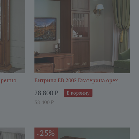
оренцо
Витрина ЕВ 2002 Екатерина орех
28 800
₽
В корзину
38 400
₽
25%
-