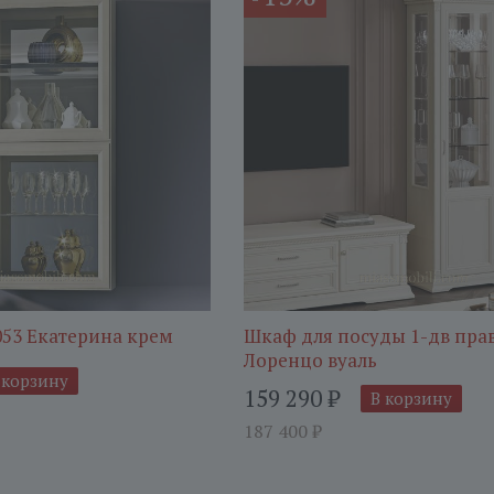
053 Екатерина крем
Шкаф для посуды 1-дв пра
Лоренцо вуаль
 корзину
159 290
₽
В корзину
187 400
₽