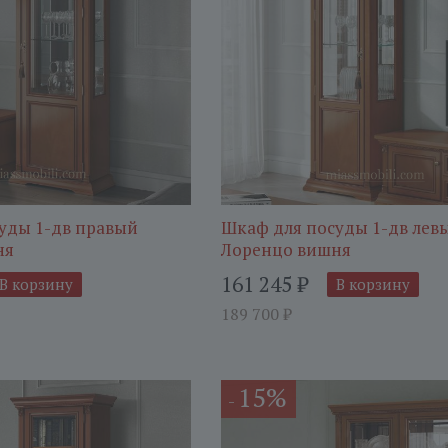
уды 1-дв правый
Шкаф для посуды 1-дв лев
ня
Лоренцо вишня
161 245
₽
В корзину
В корзину
189 700
₽
15%
-