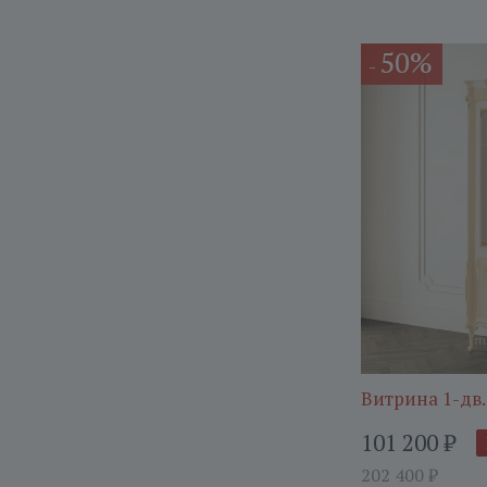
50%
-
Витрина 1-дв.
101 200
₽
202 400
₽