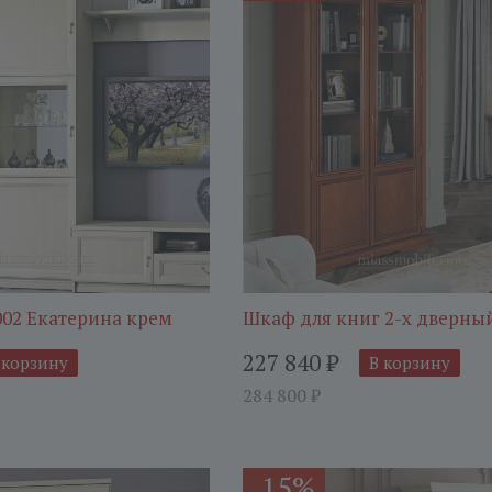
002 Екатерина крем
Шкаф для книг 2-х дверны
227 840
₽
 корзину
В корзину
284 800
₽
15%
-