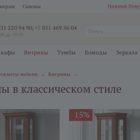
нерам
Салоны
Нижний Новг
831 220 94 90
,
+7 831 469 36 04
:00 до 20:00
кафы
Витрины
Тумбы
Комоды
Зеркала
едметы мебели
Витрины
→
→
ы в классическом стиле
15%
-