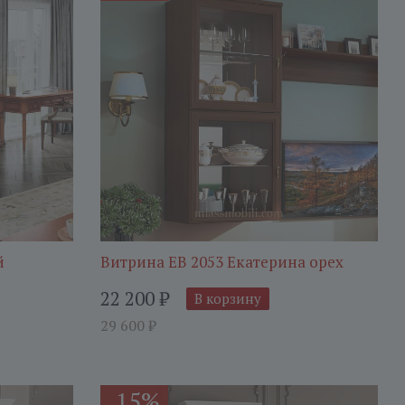
й
Витрина ЕВ 2053 Екатерина орех
22 200
₽
В корзину
29 600
₽
15%
-