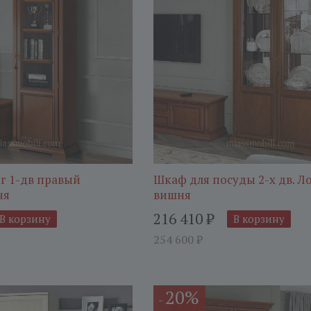
г 1-дв правый
Шкаф для посуды 2-х дв. Л
ня
вишня
216 410
₽
В корзину
В корзину
254 600
₽
20%
-