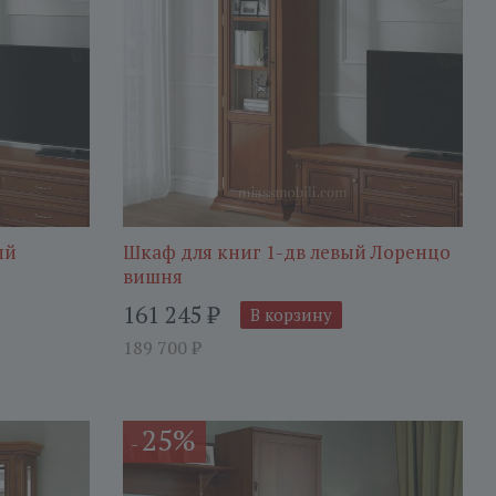
ый
Шкаф для книг 1-дв левый Лоренцо
вишня
161 245
₽
В корзину
189 700
₽
25%
-