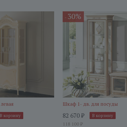
30%
-
 левая
Шкаф 1- дв. для посуды
82 670
₽
В корзину
В корзину
118 100
₽