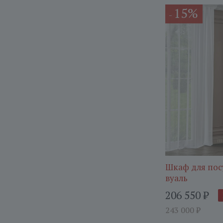
15%
-
Шкаф для пос
вуаль
206 550
₽
243 000
₽