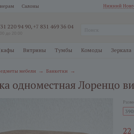
нерам
Салоны
Нижний Новг
831 220 94 90
,
+7 831 469 36 04
:00 до 20:00
кафы
Витрины
Тумбы
Комоды
Зеркала
едметы мебели
Банкетки
→
→
ка одноместная Лоренцо в
Разм
390
22