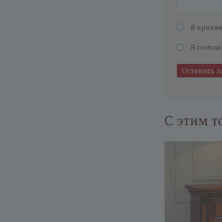
Я прини
Я соглаш
С этим т