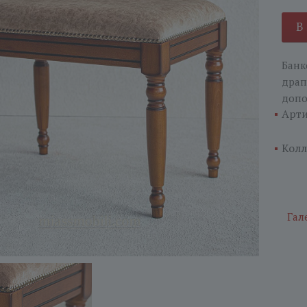
В
Банк
драп
допо
Арти
Колл
Гал