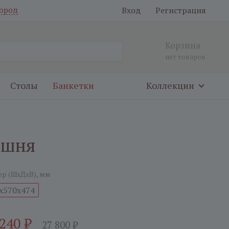
Вход
Регистрация
ород
Корзина
нет товаров
Столы
Банкетки
Коллекции
ишня
ер (ШxДxВ), мм
x570x474
 240
₽
27 800
₽